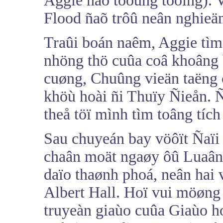
Aggie ñaõ töôûng töôïng). 
Flood ñaõ trôû neân nghieän
Traûi boán naêm, Aggie tìm 
nhöng thö cuûa coâ khoâng b
cuøng, Chuûng vieän taëng
khöù hoài ñi Thuïy Ñieån. Ñ
theå töï mình tìm toâng tích
Sau chuyeán bay vöôït Ñaïi
chaân moät ngaøy ôû Luaân
daïo thaønh phoá, neân hai 
Albert Hall. Hoï vui möøng
truyeàn giaùo cuûa Giaùo 