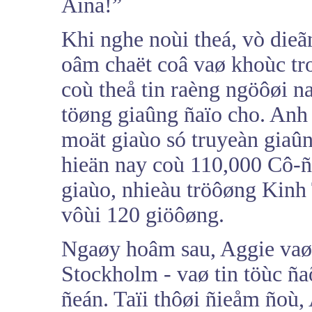
Aina!”
Khi nghe noùi theá, vò dieã
oâm chaët coâ vaø khoùc tr
coù theå tin raèng ngöôøi 
töøng giaûng ñaïo cho. Anh 
moät giaùo só truyeàn giaû
hieän nay coù 110,000 Cô-ñ
giaùo, nhieàu tröôøng Kinh
vôùi 120 giöôøng.
Ngaøy hoâm sau, Aggie vaø
Stockholm - vaø tin töùc ña
ñeán. Taïi thôøi ñieåm ñoù,