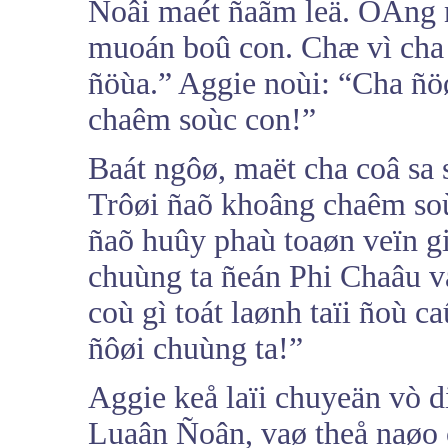
Ñoâi maét ñaãm leä. OÂng 
muoán boû con. Chæ vì cha 
ñöùa.” Aggie noùi: “Cha ñ
chaêm soùc con!”
Baát ngôø, maët cha coâ sa
Trôøi ñaõ khoâng chaêm so
ñaõ huûy phaù toaøn veïn g
chuùng ta ñeán Phi Chaâu v
coù gì toát laønh taïi ñoù c
ñôøi chuùng ta!”
Aggie keå laïi chuyeän vò d
Luaân Ñoân, vaø theå naøo