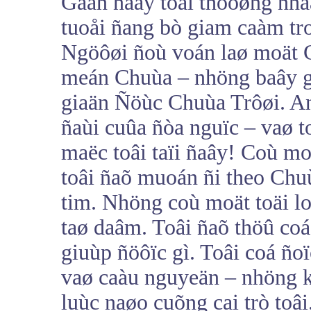
Gaàn ñaây toâi thöôøng nha
tuoåi ñang bò giam caàm tr
Ngöôøi ñoù voán laø moät 
meán Chuùa – nhöng baây g
giaän Ñöùc Chuùa Trôøi. Anh
ñaùi cuûa ñòa nguïc – vaø t
maëc toâi taïi ñaây! Coù mo
toâi ñaõ muoán ñi theo Chu
tim. Nhöng coù moät toäi loã
taø daâm. Toâi ñaõ thöû co
giuùp ñöôïc gì. Toâi coá ñ
vaø caàu nguyeän – nhöng kho
luùc naøo cuõng cai trò toâ