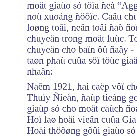
moät giaùo só töïa ñeà “Agg
noù xuoáng ñöôïc. Caâu chu
loøng toâi, neân toâi ñaõ ñ
chuyeän trong moät luùc. T
chuyeän cho baïn ôû ñaây - 
taøn phaù cuûa söï töùc gi
nhaân:
Naêm 1921, hai caëp vôï ch
Thuïy Ñieån, ñaùp tieáng g
giaùp só cho moät caùch ñoà
Hoï laø hoäi vieân cuûa Gia
Hoäi thöôøng gôûi giaùo só