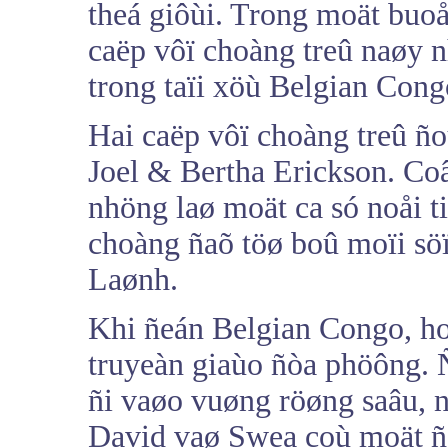
theá giôùi. Trong moät buoå
caëp vôï choàng treû naøy 
trong taïi xöù Belgian Congo
Hai caëp vôï choàng treû ñ
Joel & Bertha Erickson. Co
nhöng laø moät ca só noåi t
choàng ñaõ töø boû moïi söï
Laønh.
Khi ñeán Belgian Congo, ho
truyeàn giaùo ñòa phöông.
ñi vaøo vuøng röøng saâu, 
David vaø Swea coù moät ñöù