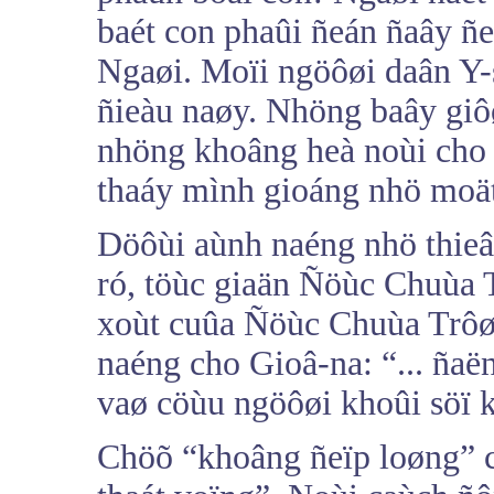
baét con phaûi ñeán ñaây ñe
Ngaøi. Moïi ngöôøi daân Y-
ñieàu naøy. Nhöng baây giô
nhöng khoâng heà noùi cho 
thaáy mình gioáng nhö moät 
Döôùi aùnh naéng nhö thieâ
ró, töùc giaän Ñöùc Chuùa T
xoùt cuûa Ñöùc Chuùa Trôøi
naéng cho Gioâ-na: “... ñaë
vaø cöùu ngöôøi khoûi söï k
Chöõ “khoâng ñeïp loøng” c