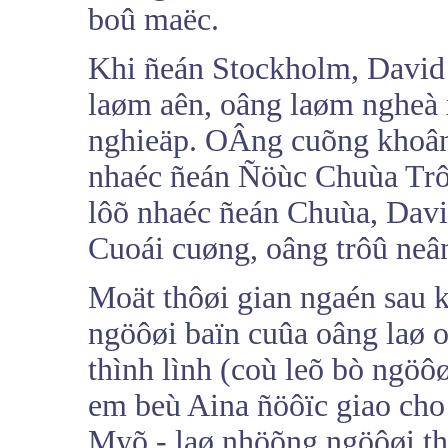
boû maëc.
Khi ñeán Stockholm, David
laøm aên, oâng laøm ngheà 
nghieäp. OÂng cuõng khoân
nhaéc ñeán Ñöùc Chuùa Trôø
lôõ nhaéc ñeán Chuùa, David
Cuoái cuøng, oâng trôû neâ
Moät thôøi gian ngaén sau k
ngöôøi baïn cuûa oâng laø 
thình lình (coù leõ bò ngöô
em beù Aina ñöôïc giao cho
Myõ - laø nhöõng ngöôøi th