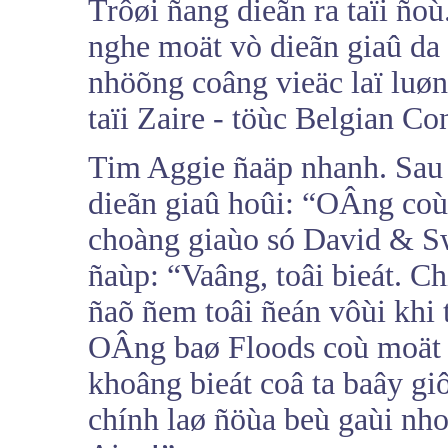
Trôøi ñang dieãn ra taïi ño
nghe moät vò dieãn giaû da
nhöõng coâng vieäc laï luø
taïi Zaire - töùc Belgian Co
Tim Aggie ñaäp nhanh. Sau
dieãn giaû hoûi: “OÂng coù
choàng giaùo só David & S
ñaùp: “Vaâng, toâi bieát. C
ñaõ ñem toâi ñeán vôùi khi 
OÂng baø Floods coù moät 
khoâng bieát coâ ta baây giô
chính laø ñöùa beù gaùi nho