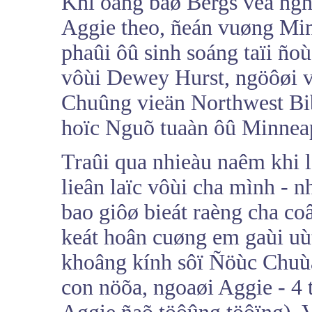
Khi oâng baø Bergs veà ng
Aggie theo, ñeán vuøng Min
phaûi ôû sinh soáng taïi ñoù
vôùi Dewey Hurst, ngöôøi v
Chuûng vieän Northwest Bi
hoïc Nguõ tuaàn ôû Minneap
Traûi qua nhieàu naêm khi 
lieân laïc vôùi cha mình -
bao giôø bieát raèng cha coâ
keát hoân cuøng em gaùi uù
khoâng kính sôï Ñöùc Chuùa
con nöõa, ngoaøi Aggie - 4 