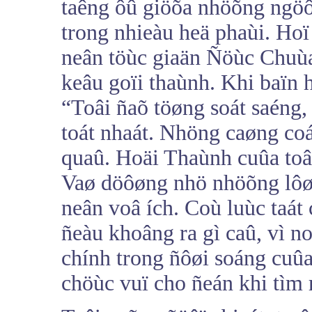
taêng ôû giöõa nhöõng ngö
trong nhieàu heä phaùi. Hoï
neân töùc giaän Ñöùc Chuùa
keâu goïi thaùnh. Khi baïn ho
“Toâi ñaõ töøng soát saéng, 
toát nhaát. Nhöng caøng coá
quaû. Hoäi Thaùnh cuûa toâi
Vaø döôøng nhö nhöõng lôøi
neân voâ ích. Coù luùc taát
ñeàu khoâng ra gì caû, vì 
chính trong ñôøi soáng cuûa
chöùc vuï cho ñeán khi tìm r