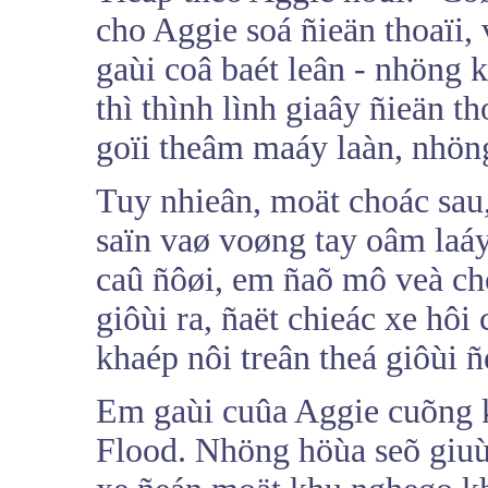
cho Aggie soá ñieän thoaïi, 
gaùi coâ baét leân - nhöng k
thì thình lình giaây ñieän t
goïi theâm maáy laàn, nhöng
Tuy nhieân, moät choác sau
saïn vaø voøng tay oâm laá
caû ñôøi, em ñaõ mô veà ch
giôùi ra, ñaët chieác xe hôi 
khaép nôi treân theá giôùi ñ
Em gaùi cuûa Aggie cuõng 
Flood. Nhöng höùa seõ giuù