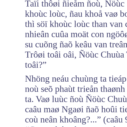
Taïi thôøi ñieåm ñoù, Ñöùc
khoùc loùc, ñau khoå vaø bo
thì söï khoùc loùc than van 
nhieân cuûa moät con ngöô
su cuõng ñaõ keâu van treâ
Trôøi toâi oâi, Ñöùc Chuùa T
toâi?”
Nhöng neáu chuùng ta tieáp 
noù seõ phaùt trieån thaønh
ta. Vaø luùc ñoù Ñöùc Chuù
caâu maø Ngaøi ñaõ hoûi tie
coù neân khoâng?...” (caâu 