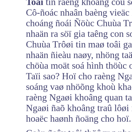
Toâi
tin raèng khoâng coù s
Cô-ñoác nhaân baèng vieäc 
choáng ñoái Ñöùc Chuùa Trôø
nhaän ra söï gia taêng con 
Chuùa Trôøi tin maø toâi g
nhaän ñieàu naøy, nhöng taä
chöùa moät soá hình thöùc 
Taïi sao? Hoï cho raèng Ng
soáng vaø nhöõng khoù khaê
raèng Ngaøi khoâng quan ta
Ngaøi ñaõ khoâng traû lôøi
hoaëc haønh ñoäng cho hoï.