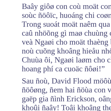
Baây giôø con coù moät con 
soùc ñöôïc, huoáng chi coø
Trong suoát moät naêm qua 
caû nhöõng gì maø chuùng 
veà Ngaøi cho moät thaèng 
noù cuõng khoâng hieåu nhö
Chuùa ôi, Ngaøi laøm cho ch
hoang phí ca cuoäc ñôøi!”
Sau ñoù, David Flood möôù
ñöôøng, ñem hai ñöùa con v
gaëp gia ñình Erickson, oân
khoûi ñaây! Toâi khoâng th