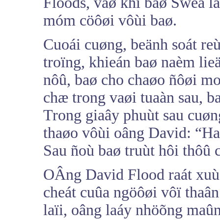
Floods, vaø khi baø Swea l
móm cöôøi vôùi baø.
Cuoái cuøng, beänh soát re
troïng, khieán baø naèm lie
nôû, baø cho chaøo ñôøi m
chæ trong vaøi tuaàn sau, b
Trong giaây phuùt sau cuøn
thaøo vôùi oâng David: “Ha
Sau ñoù baø truùt hôi thôû 
OÂng David Flood raát xuù
cheát cuûa ngöôøi vôï thaân
laïi, oâng laáy nhöõng maû