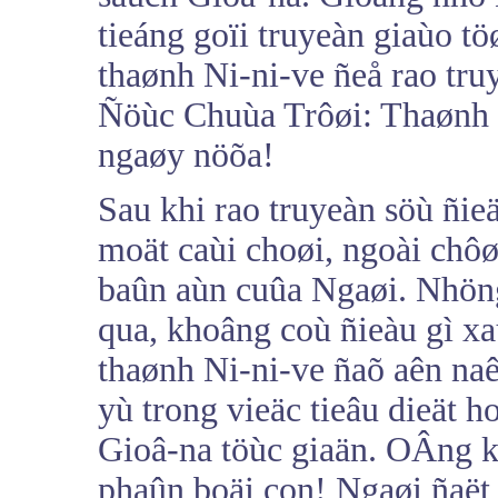
tieáng goïi truyeàn giaùo 
thaønh Ni-ni-ve ñeå rao tru
Ñöùc Chuùa Trôøi: Thaønh p
ngaøy nöõa!
Sau khi rao truyeàn söù ñie
moät caùi choøi, ngoài chô
baûn aùn cuûa Ngaøi. Nhön
qua, khoâng coù ñieàu gì xa
thaønh Ni-ni-ve ñaõ aên na
yù trong vieäc tieâu dieät h
Gioâ-na töùc giaän. OÂng k
phaûn boäi con! Ngaøi ñaët