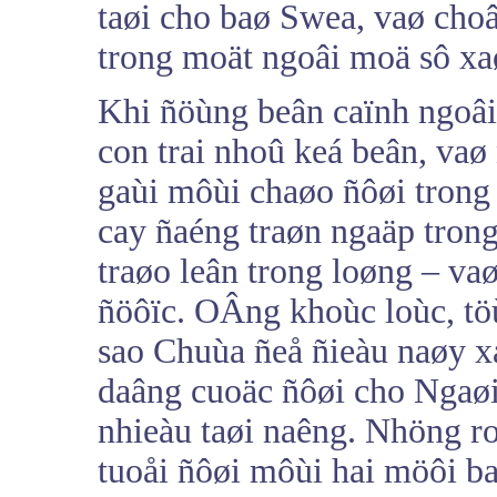
taøi cho baø Swea, vaø cho
trong moät ngoâi moä sô xa
Khi ñöùng beân caïnh ngoâi
con trai nhoû keá beân, vaø
gaùi môùi chaøo ñôøi trong 
cay ñaéng traøn ngaäp trong
traøo leân trong loøng – v
ñöôïc. OÂng khoùc loùc, töù
sao Chuùa ñeå ñieàu naøy x
daâng cuoäc ñôøi cho Ngaøi
nhieàu taøi naêng. Nhöng r
tuoåi ñôøi môùi hai möôi b