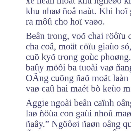
xe ñeán moät khu ngheøo k
khu nhaø ñoå naùt. Khi hoï
ra môû cho hoï vaøo.
Beân trong, voõ chai röôïu 
cha coâ, moät cöïu giaùo só
cuõ kyõ trong goùc phoøng
baûy möôi ba tuoåi vaø ñan
OÂng cuõng ñaõ moät laàn 
vaø caû hai maét bò keùo m
Aggie ngoài beân caïnh oân
laø ñöùa con gaùi nhoû maø
ñaây.” Ngöôøi ñaøn oâng qu