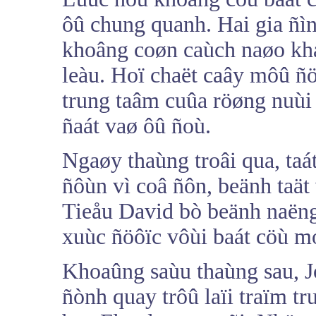
ôû chung quanh. Hai gia ñì
khoâng coøn caùch naøo kh
leàu. Hoï chaët caây môû ñ
trung taâm cuûa röøng nuùi
ñaát vaø ôû ñoù.
Ngaøy thaùng troâi qua, taá
ñôùn vì coâ ñôn, beänh taä
Tieåu David bò beänh naëng
xuùc ñöôïc vôùi baát cöù m
Khoaûng saùu thaùng sau, J
ñònh quay trôû laïi traïm t