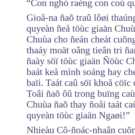
“Con nghó raèng con coù qu
Gioâ-na ñaõ traû lôøi thaún
quyeàn ñeå töùc giaän Chuù
Chuùa cho ñeán cheát cuõng
thaáy moät oâng tieân tri ña
ñaày söï töùc giaän Ñöùc C
baát keå mình soáng hay che
baïi. Taát caû söï khoå cöïc
Toâi ñaõ ôû trong buïng ca
Chuùa ñaõ thay ñoåi taát caû
quyeàn töùc giaän Ngaøi!”
Nhieàu Cô-ñoác-nhaân cuõng