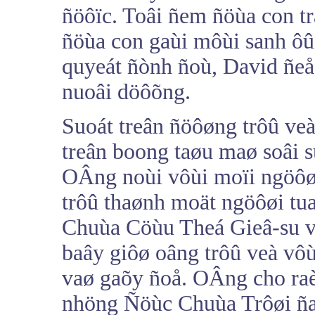
ñöôïc. Toâi ñem ñöùa con tr
ñöùa con gaùi môùi sanh ôû 
quyeát ñònh ñoù, David ñeå
nuoâi döôõng.
Suoát treân ñöôøng trôû ve
treân boong taøu maø soâi 
OÂng noùi vôùi moïi ngöôø
trôû thaønh moät ngöôøi tu
Chuùa Cöùu Theá Gieâ-su v
baây giôø oâng trôû veà vô
vaø gaõy ñoå. OÂng cho raèn
nhöng Ñöùc Chuùa Trôøi ña