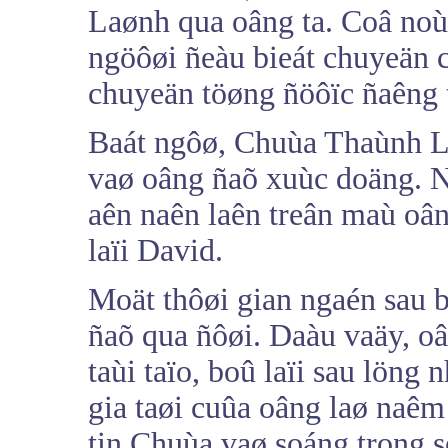
Laønh qua oâng ta. Coâ noùi
ngöôøi ñeàu bieát chuyeän 
chuyeän töøng ñöôïc ñaêng 
Baát ngôø, Chuùa Thaùnh L
vaø oâng ñaõ xuùc doäng. 
aên naên laên treân maù oân
laïi David.
Moät thôøi gian ngaén sau 
ñaõ qua ñôøi. Daàu vaäy, o
taùi taïo, boû laïi sau löng
gia taøi cuûa oâng laø naêm
tin Chuùa vaø soáng trong s