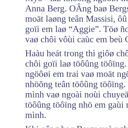
Anna Berg. OÂng baø Bergs
moät laøng teân Massisi, ôû
goïi em laø “Aggie”. Töø ñ
vaø chôi vôùi caùc em beù 
Haàu heát trong thì giôø ch
chôi goïi laø töôûng töôïn
ngöôøi em trai vaø moät ng
nhöõng teân töôûng töôïng.
mình vaø ngoài noùi chuyeä
töôûng töôïng nhö em gaùi 
mình.