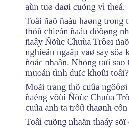
aùn tuø daøi cuõng vì theá.
Toâi ñaõ ñaàu haøng trong t
thöû chieán ñaáu döôøng nh
ñaây Ñöùc Chuùa Trôøi ñaõ 
nghieän ngaäp vaø say söa 
ñoác nhaân. Nhöng taïi sao
muoán tình duïc khoûi toâi?
Moãi trang thö cuûa ngöôøi 
ñaéng vôùi Ñöùc Chuùa Trôø
cuûa anh ta trôû thaønh côn
Toâi cuõng nhaän thaáy söï