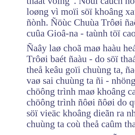
thaát voïng”. Noùi caùch ñ
loøng vì moïi söï khoâng xa
ñònh. Ñöùc Chuùa Trôøi ñaõ
cuûa Gioâ-na - taùnh töï ca
Ñaây laø choã maø haàu heá
Trôøi baét ñaàu - do söï th
theå keâu goïi chuùng ta, ñ
vaø sai chuùng ta ñi - nhön
chöông trình maø khoâng ca
chöông trình ñôøi ñôøi do q
söï vieäc khoâng dieãn ra n
chuùng ta coù theå caûm tha