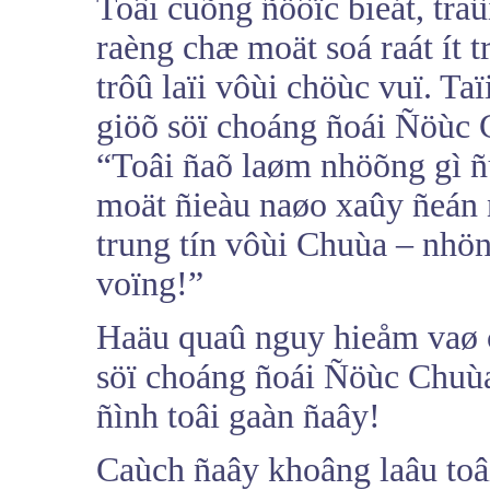
Toâi cuõng ñöôïc bieát, tra
raèng chæ moät soá raát ít 
trôû laïi vôùi chöùc vuï. Taï
giöõ söï choáng ñoái Ñöùc 
“Toâi ñaõ laøm nhöõng gì 
moät ñieàu naøo xaûy ñeán n
trung tín vôùi Chuùa – nhön
voïng!”
Haäu quaû nguy hieåm vaø 
söï choáng ñoái Ñöùc Chuùa
ñình toâi gaàn ñaây!
Caùch ñaây khoâng laâu toâ