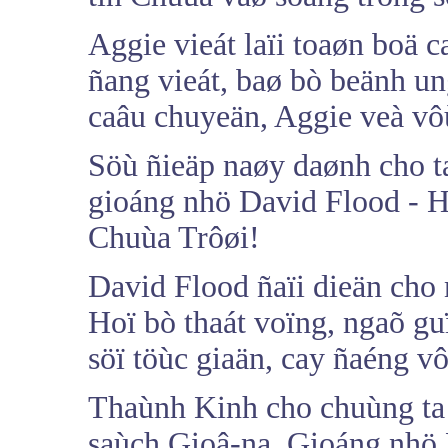
Aggie vieát laïi toaøn boä 
ñang vieát, baø bò beänh un
caâu chuyeän, Aggie veà vô
Söù ñieäp naøy daønh cho t
gioáng nhö David Flood - H
Chuùa Trôøi!
David Flood ñaïi dieän cho
Hoï bò thaát voïng, ngaõ gu
söï töùc giaän, cay ñaéng 
Thaùnh Kinh cho chuùng ta 
saùch Gioâ-na. Gioáng nhö 