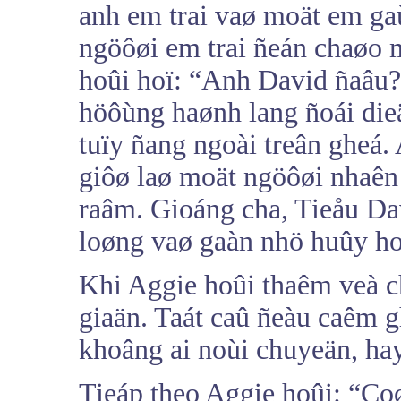
anh em trai vaø moät em ga
ngöôøi em trai ñeán chaøo 
hoûi hoï: “Anh David ñaâu?
höôùng haønh lang ñoái dieä
tuïy ñang ngoài treân gheá
giôø laø moät ngöôøi nhaên
raâm. Gioáng cha, Tieåu Da
loøng vaø gaàn nhö huûy ho
Khi Aggie hoûi thaêm veà c
giaän. Taát caû ñeàu caêm 
khoâng ai noùi chuyeän, hay
Tieáp theo Aggie hoûi: “Coø