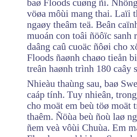
baø Floods cuøng ñi. Nhöng
vöøa môùi mang thai. Laïi 
ngaøy theâm teä. Beân caïn
muoán con toâi ñöôïc sanh r
daâng caû cuoäc ñôøi cho x
Floods ñaønh chaøo tieån bi
treân haønh trình 180 caây s
Nhieàu thaùng sau, baø Sw
caáp tính. Tuy nhieân, tron
cho moät em beù töø moät 
thaêm. Ñöùa beù ñoù laø ng
ñem veà vôùi Chuùa. Em ma