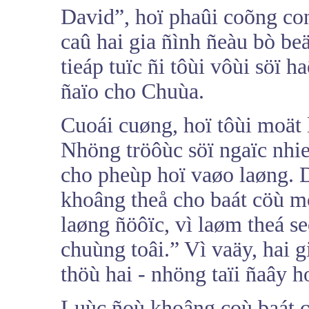
David”, hoï phaûi coõng co
caû hai gia ñình ñeàu bò be
tieáp tuïc ñi tôùi vôùi söï 
ñaïo cho Chuùa.
Cuoái cuøng, hoï tôùi moät 
Nhöng tröôùc söï ngaïc nhi
cho pheùp hoï vaøo laøng. 
khoâng theå cho baát cöù m
laøng ñöôïc, vì laøm theá s
chuùng toâi.” Vì vaäy, hai g
thöù hai - nhöng taïi ñaây h
Luùc ñoù khoâng coù baát 