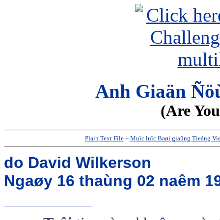
Anh Giaän Ñö
(Are Yo
Plain Text File
+
Muïc luïc Baøi giaûng Tieáng Vi
do David Wilkerson
Ngaøy 16 thaùng 02 naêm 1
__________