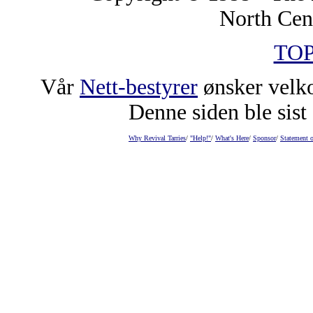
North Cen
TOP
Vår
Nett-bestyrer
ønsker velk
Denne siden ble sist 
Why Revival Tarries
/
"Help!"
/
What's Here
/
Sponsor
/
Statement o